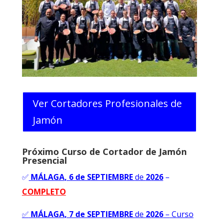
Ver Cortadores Profesionales de
Jamón
Próximo Curso de Cortador de Jamón
Presencial
✅
MÁLAGA
, 6 de SEPTIEMBRE
de
2026
–
COMPLETO
✅
MÁLAGA
, 7 de SEPTIEMBRE
de
2026
–
Curso