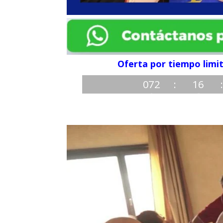
Oferta por tiempo lim
072
:
16