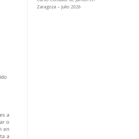
Zaragoza – Julio 2026
ido
es a
ar o
n en
ta a