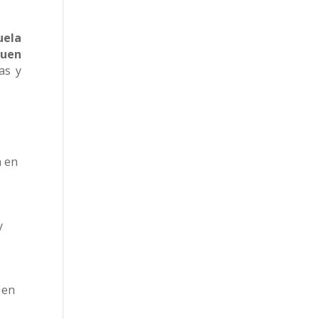
uela
quen
as y
a en
y
 en