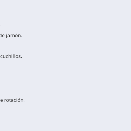
?
 de jamón.
cuchillos.
 rotación.