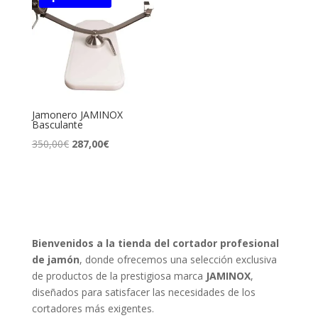
150,00€.
138,50€.
35,00€.
25,00€.
Jamonero JAMINOX
Basculante
El
El
350,00
€
287,00
€
precio
precio
original
actual
era:
es:
350,00€.
287,00€.
Bienvenidos a la tienda del cortador profesional
de jamón
, donde ofrecemos una selección exclusiva
de productos de la prestigiosa marca
JAMINOX
,
diseñados para satisfacer las necesidades de los
cortadores más exigentes.