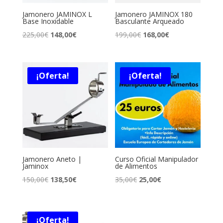
Jamonero JAMINOX L
Jamonero JAMINOX 180
Base Inoxidable
Basculante Arqueado
El
El
El
El
225,00
€
148,00
€
199,00
€
168,00
€
precio
precio
precio
precio
original
actual
original
actual
era:
es:
era:
es:
¡Oferta!
¡Oferta!
225,00€.
148,00€.
199,00€.
168,00€.
Jamonero Aneto |
Curso Oficial Manipulador
Jaminox
de Alimentos
El
El
El
El
150,00
€
138,50
€
35,00
€
25,00
€
precio
precio
precio
precio
original
actual
original
actual
era:
es:
era:
es:
¡Oferta!