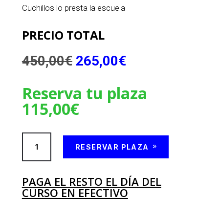
Cuchillos lo presta la escuela
PRECIO TOTAL
El
El
450,00
€
265,00
€
precio
precio
original
actual
Reserva tu plaza
era:
es:
450,00€.
265,00€.
115,00
€
Curso
Cortador
RESERVAR PLAZA
Profesional
de
PAGA EL RESTO EL DÍA DEL
Jamón
CURSO EN EFECTIVO
Córdoba
cantidad