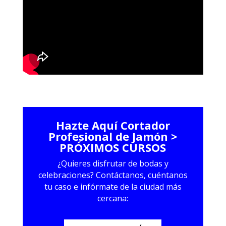
Hazte Aquí Cortador
Profesional de Jamón >
PRÓXIMOS CURSOS
¿Quieres disfrutar de bodas y
celebraciones? Contáctanos, cuéntanos
tu caso e infórmate de la ciudad más
cercana: