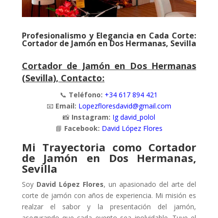
Profesionalismo y Elegancia en Cada Corte:
Cortador de Jamón en Dos Hermanas, Sevilla
Cortador de Jamón en Dos Hermanas
(Sevilla), Contacto:
📞
Teléfono:
+34
617 894 421
📧
Email:
Lopezfloresdavid@gmail.com
📸
Instagram:
Ig david_polol
📘
Facebook:
David López Flores
Mi Trayectoria como Cortador
de Jamón en Dos Hermanas,
Sevilla
Soy
David López Flores
, un apasionado del arte del
corte de jamón con años de experiencia. Mi misión es
realzar el sabor y la presentación del jamón,
asegurando que cada evento sea inolvidable. Tuve el