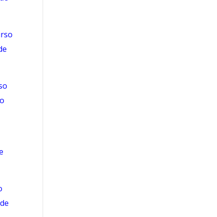
rso
de
so
zo
e
o
 de