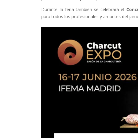
Durante la feria también se celebrará el
Conc
para todos los profesionales y amantes del jam