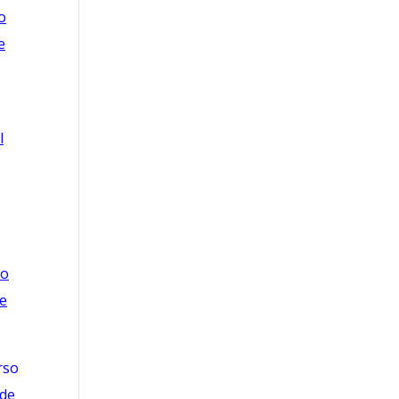
o
e
l
so
de
rso
 de