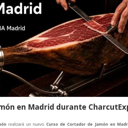
amón en Madrid durante CharcutEx
món
realizará un nuevo
Curso de Cortador de Jamón en Madr