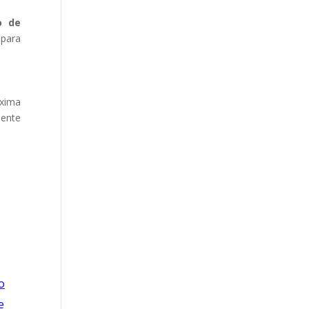
o de
 para
óxima
mente
o
e