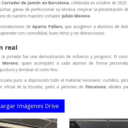
 Cortador de Jamón en Barcelona
, celebrada en octubre de 2025.
chas ganas de perfeccionar su técnica, mejorar la presentación d
mano de nuestro maestro cortador
Julián Moreno
.
 instalaciones de
Aparto Pallars
, que acogieron a alumnos de dist
a aprender con comodidad, buen ritmo y sin distracciones.
n real
, la jornada fue una demostración de esfuerzo y progreso. El curs
n Moreno
, quien acompañó a cada alumno de forma personaliz
postura y dominar el corte fino.
scuela puso a disposición todo el material necesario: cuchillos, pin
or oficial de la Escuela, junto a jamones de
Fincatuna
, ideales pa
argar Imágenes Drive