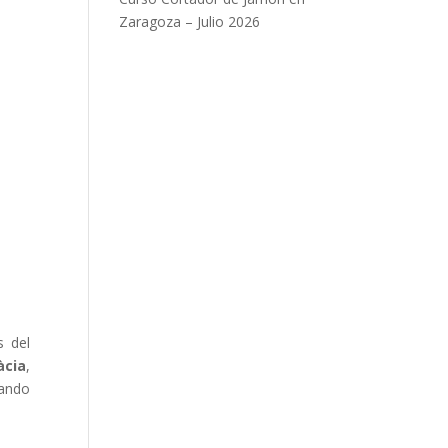
Zaragoza – Julio 2026
s del
àcia
,
rando