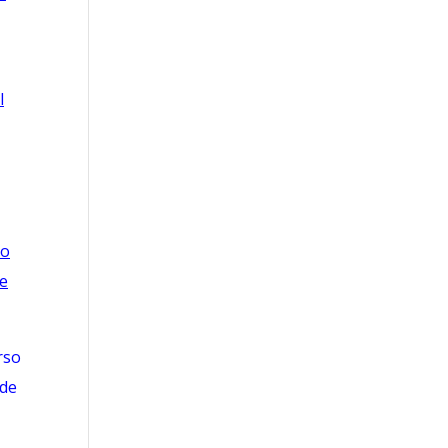
l
so
de
rso
 de