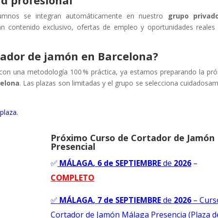
d profesional
lumnos se integran automáticamente en nuestro
grupo privad
n contenido exclusivo, ofertas de empleo y oportunidades reales
rtador de jamón en Barcelona?
e con una metodología 100 % práctica, ya estamos preparando la pr
celona
. Las plazas son limitadas y el grupo se selecciona cuidadosa
plaza.
Próximo Curso de Cortador de Jamón
Presencial
✅
MÁLAGA
, 6 de SEPTIEMBRE
de
2026
–
COMPLETO
✅
MÁLAGA
, 7 de SEPTIEMBRE
de
2026
–
Curs
Cortador de Jamón Málaga Presencia (Plaza d