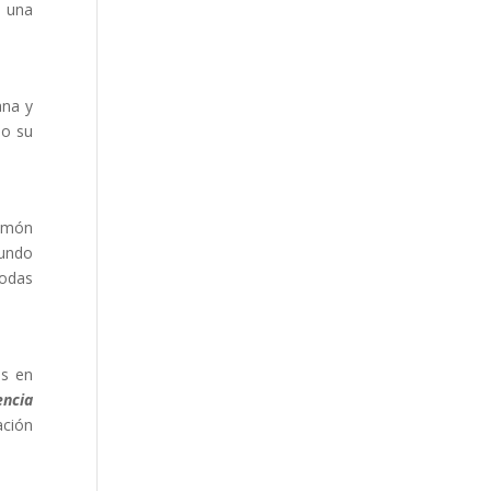
o una
ana y
do su
jamón
fundo
bodas
es en
ncia
ación