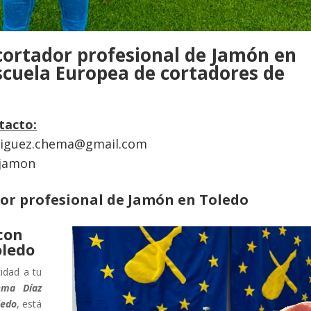
cortador profesional de Jamón en
scuela Europea de cortadores de
tacto:
riguez.chema@gmail.com
ejamon
or profesional de Jamón en Toledo
con
oledo
cidad a tu
ema Díaz
ledo
, está