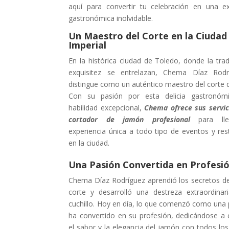
aquí para convertir tu celebración en una ex
gastronómica inolvidable.
Un Maestro del Corte en la Ciudad
Imperial
En la histórica ciudad de Toledo, donde la trad
exquisitez se entrelazan, Chema Díaz Rodr
distingue como un auténtico maestro del corte 
Con su pasión por esta delicia gastronóm
habilidad excepcional,
Chema ofrece sus servi
cortador de jamón profesional
para ll
experiencia única a todo tipo de eventos y res
en la ciudad.
Una Pasión Convertida en Profesi
Chema Díaz Rodríguez aprendió los secretos del
corte y desarrolló una destreza extraordinar
cuchillo. Hoy en día, lo que comenzó como una 
ha convertido en su profesión, dedicándose a 
el sabor y la elegancia del jamón con todos lo