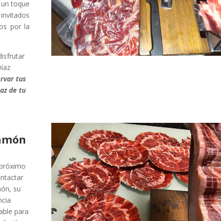
 un toque
 invitados
os por la
isfrutar
Díaz
rvar tus
az de tu
Jamón
 próximo
ntactar
món, su
ncia
able para