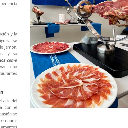
periencia
ición y la
íguez se
de jamón.
ica y su
cios como
evar una
taurantes
ón
 arte del
ia con el
pasión se
compartir
s amantes