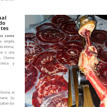
nal
odo
ntes
ios como
 amplia
da íntima,
iva o una
e, Chema
 única y
u
sforma el
aria. Su
saltan los