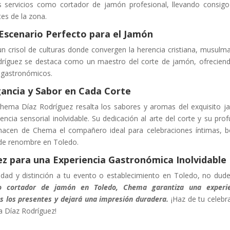
servicios como cortador de jamón profesional, llevando consig
tes de la zona.
 Escenario Perfecto para el Jamón
n crisol de culturas donde convergen la herencia cristiana, musulm
dríguez se destaca como un maestro del corte de jamón, ofrecien
s gastronómicos.
ancia y Sabor en Cada Corte
Chema Díaz Rodríguez resalta los sabores y aromas del exquisito 
encia sensorial inolvidable. Su dedicación al arte del corte y su pro
 hacen de Chema el compañero ideal para celebraciones íntimas, 
 de renombre en Toledo.
z para una Experiencia Gastronómica Inolvidable
idad y distinción a tu evento o establecimiento en Toledo, no dud
 cortador de jamón en Toledo, Chema garantiza una experie
s los presentes y dejará una impresión duradera.
¡Haz de tu celebr
a Díaz Rodríguez!